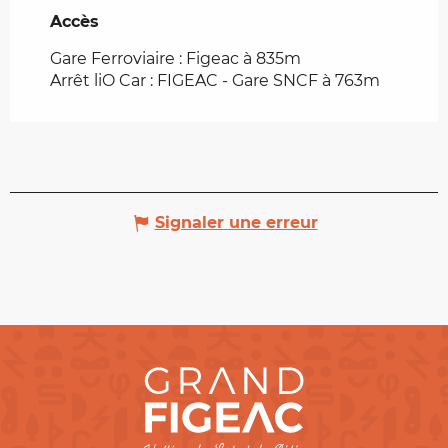
Accès
Accès
Gare Ferroviaire : Figeac à 835m
Arrêt liO Car : FIGEAC - Gare SNCF à 763m
Signaler une erreur