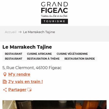
Aller
au
contenu
principal
Accueil
Le Marrakech Tajine
Le Marrakech Tajine
RESTAURANT
CUISINE AFRICAINE
CUISINE VÉGÉTARIENNE
RESTAURANT
RESTAURATION À THÈME
RESTAURATION RAPIDE
5, Rue Clermont, 46100 Figeac
M'y rendre
J'y vais en train !
Ajouter aux favoris
Partager