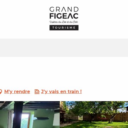
M'y rendre
J'y vais en train !