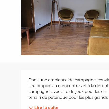
es
t
Description
Dans une ambiance de campagne, conviviale
lieu propice aux rencontres et à la détent
campagne, avec aire de jeux pour les enfa
terrain de pétanque pour les plus grands e
Lire la suite