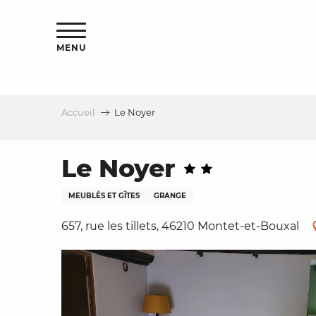
Aller
s
au
contenu
MENU
principal
Accueil
Le Noyer
le
Le Noyer
MEUBLÉS ET GÎTES
GRANGE
657, rue les tillets, 46210 Montet-et-Bouxal