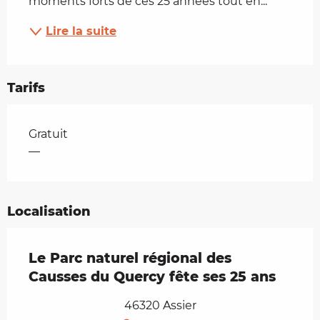
moments forts de ces 25 années tout en...
Lire la suite
Tarifs
Tarifs 2026
Gratuit
—
Localisation
Le Parc naturel régional des
Causses du Quercy fête ses 25 ans
46320 Assier