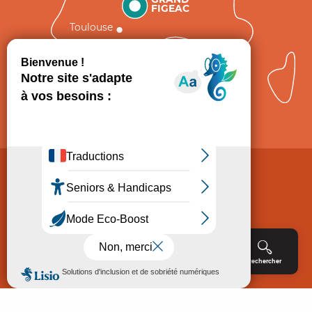
FIGEAC
Toulouse
Comment venir ?
Mentions légales
Politique de Protection des données
Consentement
CGV
Accessibilité : non conforme
Menu
Agenda
Rechercher
Billetterie
Réservation