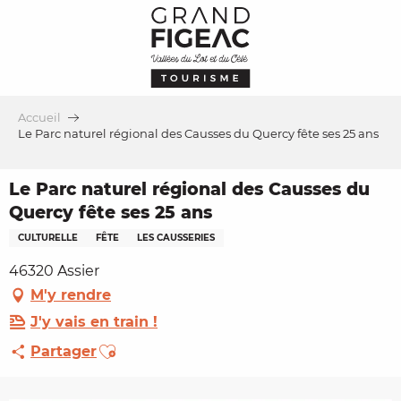
Aller
au
contenu
principal
Accueil
Le Parc naturel régional des Causses du Quercy fête ses 25 ans
Le Parc naturel régional des Causses du
Quercy fête ses 25 ans
CULTURELLE
FÊTE
LES CAUSSERIES
46320 Assier
M'y rendre
J'y vais en train !
Ajouter aux favoris
Partager