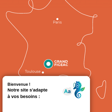
Paris
GRAND
FIGEAC
Toulouse
Comment venir ?