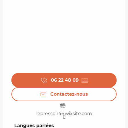
06 22 48 09
▒▒
Contactez-nous
lepressoir46.wixsite.com
Langues parlées
Langues parlées