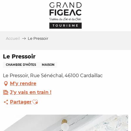
Aller
au
contenu
principal
Accueil
Le Pressoir
Le Pressoir
CHAMBRE D'HÔTES
MAISON
Le Pressoir, Rue Sénéchal, 46100 Cardaillac
M'y rendre
J'y vais en train !
Ajouter aux favoris
Partager