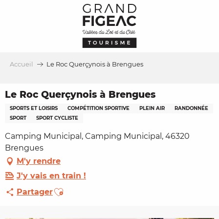
Aller
au
contenu
principal
Accueil
Le Roc Querçynois à Brengues
Le Roc Querçynois à Brengues
SPORTS ET LOISIRS
COMPÉTITION SPORTIVE
PLEIN AIR
RANDONNÉE
SPORT
SPORT CYCLISTE
Camping Municipal, Camping Municipal, 46320
Brengues
M'y rendre
J'y vais en train !
Ajouter aux favoris
Partager