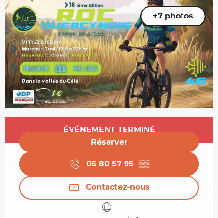
+7 photos
Ouverture et coordonnées
ÉVÉNEMENT TERMINÉ
Réserver
06 80 57 95
▒▒
Contactez-nous