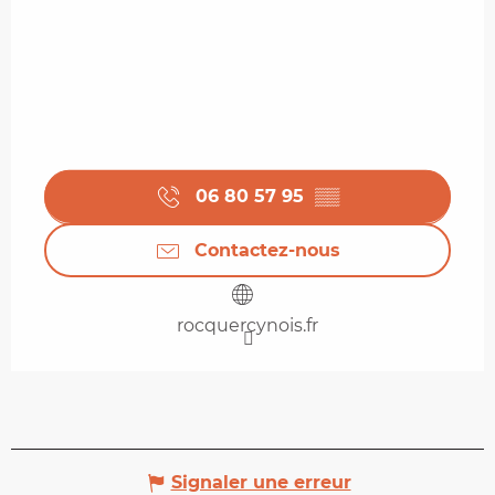
06 80 57 95
▒▒
Contactez-nous
rocquercynois.fr
Signaler une erreur