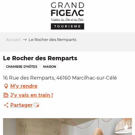
Aller
au
contenu
principal
Accueil
Le Rocher des Remparts
Le Rocher des Remparts
CHAMBRE D'HÔTES
MAISON
16 Rue des Remparts, 46160 Marcilhac-sur-Célé
M'y rendre
J'y vais en train !
Ajouter aux favoris
Partager