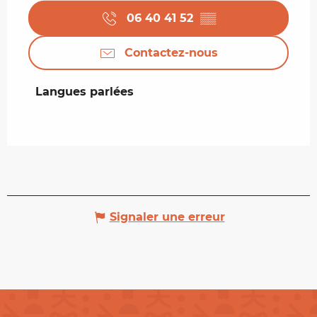
06 40 41 52
▒▒
Contactez-nous
Langues parlées
Langues parlées
Signaler une erreur