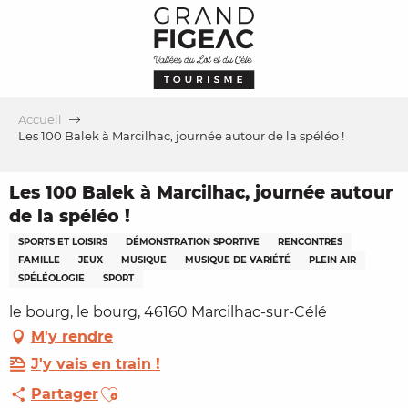
Aller
au
contenu
principal
Accueil
Les 100 Balek à Marcilhac, journée autour de la spéléo !
Les 100 Balek à Marcilhac, journée autour
de la spéléo !
SPORTS ET LOISIRS
DÉMONSTRATION SPORTIVE
RENCONTRES
FAMILLE
JEUX
MUSIQUE
MUSIQUE DE VARIÉTÉ
PLEIN AIR
SPÉLÉOLOGIE
SPORT
le bourg, le bourg, 46160 Marcilhac-sur-Célé
M'y rendre
J'y vais en train !
Ajouter aux favoris
Partager