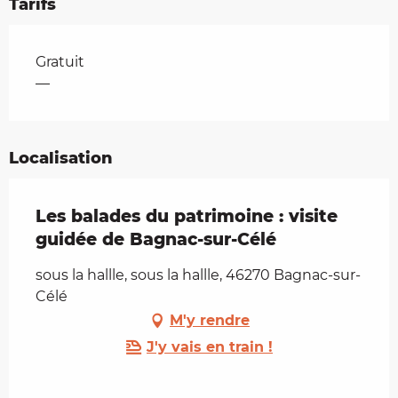
Tarifs
Tarifs 2026
Gratuit
—
Localisation
Les balades du patrimoine : visite
guidée de Bagnac-sur-Célé
sous la hallle, sous la hallle, 46270 Bagnac-sur-
Célé
M'y rendre
J'y vais en train !