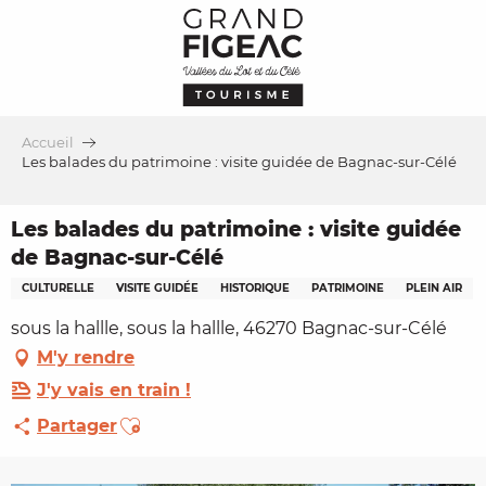
Aller
au
contenu
principal
Accueil
Les balades du patrimoine : visite guidée de Bagnac-sur-Célé
Les balades du patrimoine : visite guidée
de Bagnac-sur-Célé
CULTURELLE
VISITE GUIDÉE
HISTORIQUE
PATRIMOINE
PLEIN AIR
sous la hallle, sous la hallle, 46270 Bagnac-sur-Célé
M'y rendre
J'y vais en train !
Ajouter aux favoris
Partager