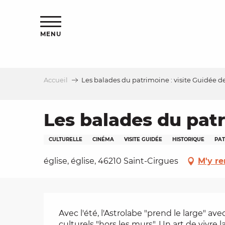
Aller
s
au
contenu
MENU
principal
Accueil
Les balades du patrimoine : visite Guidée d
le
Les balades du patr
CULTURELLE
CINÉMA
VISITE GUIDÉE
HISTORIQUE
PAT
église, église, 46210 Saint-Cirgues
M'y re
Description
Avec l'été, l'Astrolabe "prend le large" a
culturels "hors les murs". Un art de vivre la 