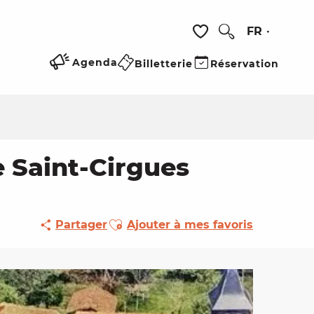
FR
Recherche
Voir les favoris
Agenda
Billetterie
Réservation
e Saint-Cirgues
Ajouter aux favoris
Partager
Ajouter à mes favoris