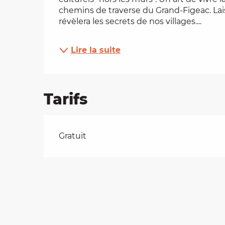
chemins de traverse du Grand-Figeac. Lai
es
révèlera les secrets de nos villages....
t
Lire la suite
Tarifs
Tarifs 2026
Gratuit