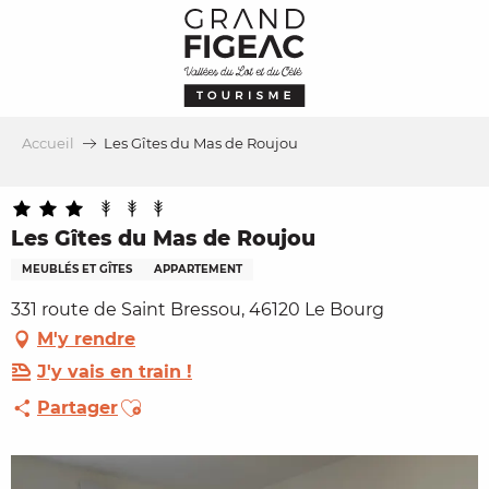
Aller
au
contenu
principal
Accueil
Les Gîtes du Mas de Roujou
Les Gîtes du Mas de Roujou
MEUBLÉS ET GÎTES
APPARTEMENT
331 route de Saint Bressou, 46120 Le Bourg
M'y rendre
J'y vais en train !
Ajouter aux favoris
Partager