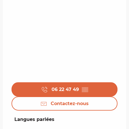
06 22 47 49
▒▒
Contactez-nous
Langues parlées
Langues parlées