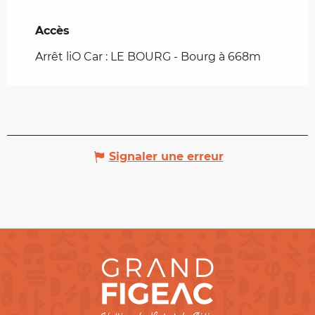
Accès
Accès
Arrêt liO Car : LE BOURG - Bourg à 668m
Signaler une erreur