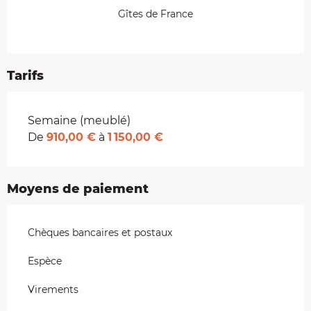
Gîtes de France
Tarifs
Tarifs 2026
Semaine (meublé)
De
910,00 €
à
1 150,00 €
Moyens de paiement
Chèques bancaires et postaux
Espèce
Virements