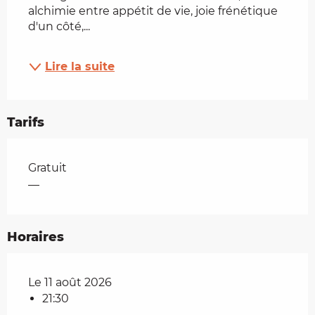
alchimie entre appétit de vie, joie frénétique 
d'un côté,...
Lire la suite
Tarifs
Tarifs 2026
Gratuit
—
Horaires
Le 11 août 2026
21:30