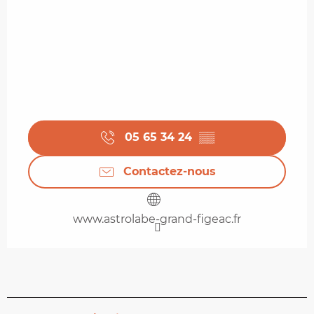
05 65 34 24
▒▒
Contactez-nous
www.astrolabe-grand-figeac.fr