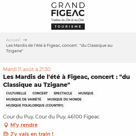
Aller
au
contenu
principal
Accueil
Les Mardis de l'été à Figeac, concert : "du Classique au
Tzigane"
Mardi 11 août à 21:30
Les Mardis de l'été à Figeac, concert : "du
Classique au Tzigane"
CULTURELLE
CONCERT
SPECTACLE
MUSIQUE
MUSIQUE DE VARIÉTÉ
MUSIQUE DU MONDE
MUSIQUE FOLKLORIQUE (COUNTRY)
Cour du Puy, Cour du Puy, 46100 Figeac
M'y rendre
J'y vais en train !