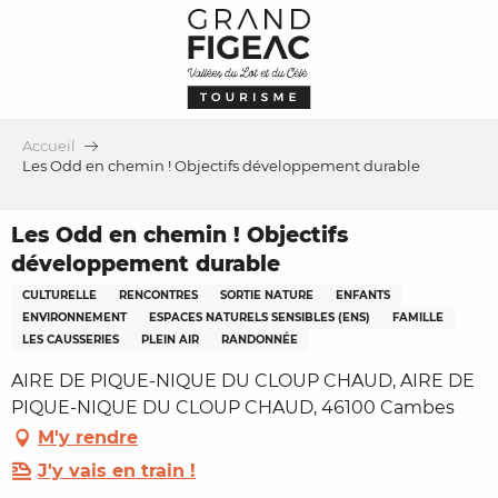
Aller
au
contenu
principal
Accueil
Les Odd en chemin ! Objectifs développement durable
Les Odd en chemin ! Objectifs
développement durable
CULTURELLE
RENCONTRES
SORTIE NATURE
ENFANTS
ENVIRONNEMENT
ESPACES NATURELS SENSIBLES (ENS)
FAMILLE
LES CAUSSERIES
PLEIN AIR
RANDONNÉE
AIRE DE PIQUE-NIQUE DU CLOUP CHAUD, AIRE DE
PIQUE-NIQUE DU CLOUP CHAUD, 46100 Cambes
M'y rendre
J'y vais en train !