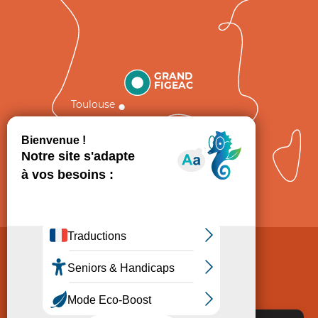
GRAND
FIGEAC
Toulouse
Comment venir ?
Mentions légales
Politique de Protection des données
Consentement
CGV
Accessibilité : non conforme