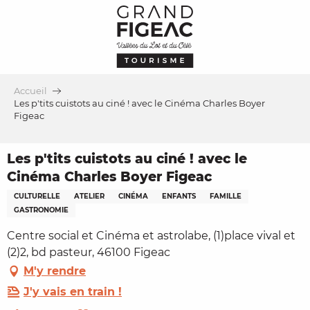
Aller
au
contenu
principal
Accueil
Les p'tits cuistots au ciné ! avec le Cinéma Charles Boyer
Figeac
Les p'tits cuistots au ciné ! avec le
Cinéma Charles Boyer Figeac
CULTURELLE
ATELIER
CINÉMA
ENFANTS
FAMILLE
GASTRONOMIE
Centre social et Cinéma et astrolabe, (1)place vival et
(2)2, bd pasteur, 46100 Figeac
M'y rendre
J'y vais en train !
Ajouter aux favoris