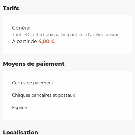
Tarifs
Tarifs 2026
Général
Tarif : 4€, offert aux participant·es à l’atelier cuisine
À partir de
4,00 €
Moyens de paiement
Cartes de paiement
Chèques bancaires et postaux
Espèce
Localisation