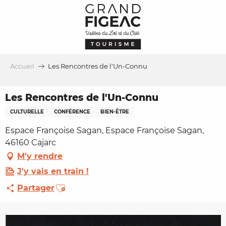
Aller
au
contenu
principal
Accueil
Les Rencontres de l'Un-Connu
Les Rencontres de l'Un-Connu
CULTURELLE
CONFÉRENCE
BIEN-ÊTRE
Espace Françoise Sagan, Espace Françoise Sagan,
46160 Cajarc
M'y rendre
J'y vais en train !
Ajouter aux favoris
Partager