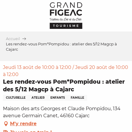
Aller
au
contenu
principal
Accueil
Les rendez-vous Pom*Pompidou : atelier des 5/12 Magcp à
Cajarc
Jeudi 13 août de 10:00 à 12:00 / Jeudi 20 août de 10:00
à 12:00
Les rendez-vous Pom*Pompidou : atelier
des 5/12 Magcp à Cajarc
CULTURELLE
ATELIER
ENFANTS
FAMILLE
Maison des arts Georges et Claude Pompidou, 134
avenue Germain Canet, 46160 Cajarc
M'y rendre