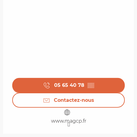
05 65 40 78
▒▒
Contactez-nous
www.magcp.fr