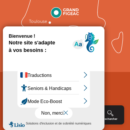
GRAND
FIGEAC
Toulouse
Comment venir ?
Mentions légales
Politique de Protection des données
Consentement
CGV
Accessibilité : non conforme
Menu
Agenda
Rechercher
Billetterie
Réservation