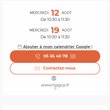
Ouverture et coordonnées
12
MERCREDI
AOÛT
De 10:30 à 11:30
19
MERCREDI
AOÛT
De 10:30 à 11:30
Ajouter à mon calendrier Google
05 65 40 78
▒▒
Contactez-nous
www.magcp.fr
Description