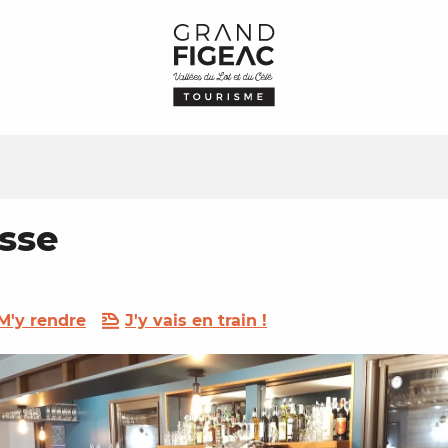
sse
M'y rendre
J'y vais en train !