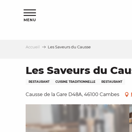
Aller
s
au
contenu
MENU
principal
Accueil
Les Saveurs du Causse
le
Les Saveurs du Cau
RESTAURANT
CUISINE TRADITIONNELLE
RESTAURANT
Causse de la Gare D48A, 46100 Cambes