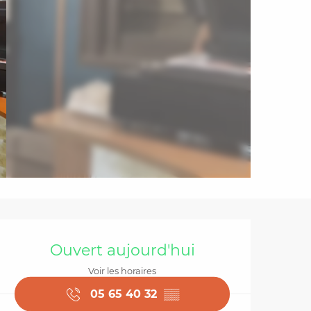
Ouverture et coordo
Ouvert aujourd'hui
Voir les horaires
05 65 40 32
▒▒