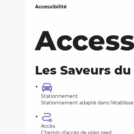
Offres de presta
Accessibilité
Accessibilité
Accessi
Les Saveurs du
Stationnement
Stationnement adapté dans l'établis
Accès
Chemin d'accès de plain pied