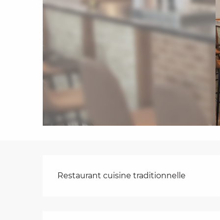
es
t
Description
Restaurant cuisine traditionnelle