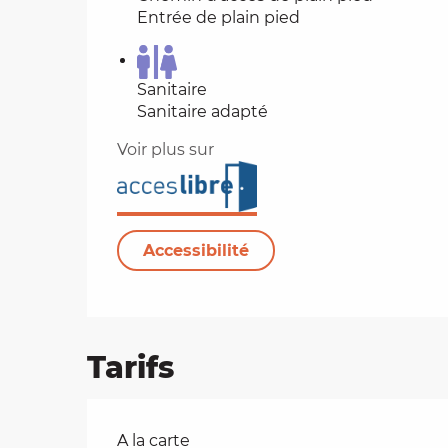
Entrée de plain pied
Sanitaire
Sanitaire adapté
Voir plus sur
Accessibilité
Tarifs
Tarifs 2026
A la carte