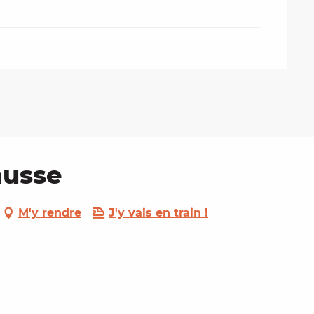
ausse
M'y rendre
J'y vais en train !