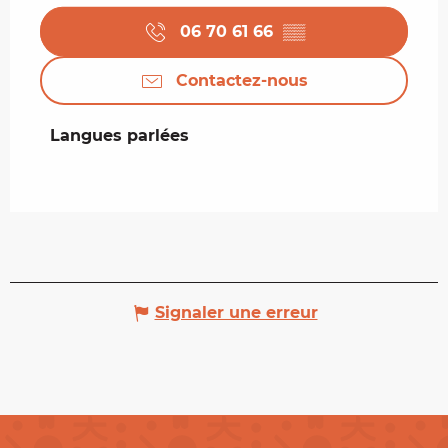
06 70 61 66
▒▒
Contactez-nous
Langues parlées
Langues parlées
Signaler une erreur