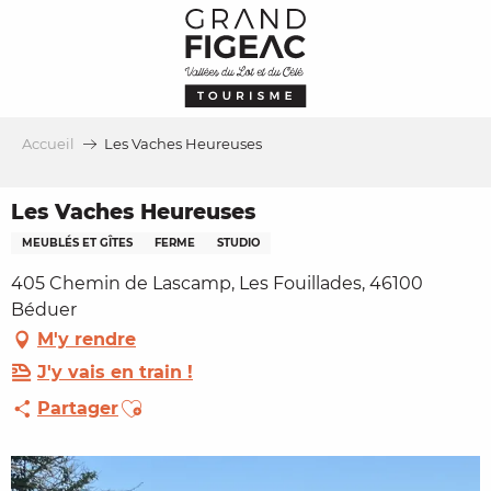
Aller
au
contenu
principal
Accueil
Les Vaches Heureuses
Les Vaches Heureuses
MEUBLÉS ET GÎTES
FERME
STUDIO
405 Chemin de Lascamp, Les Fouillades, 46100
Béduer
M'y rendre
J'y vais en train !
Ajouter aux favoris
Partager