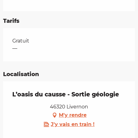
Tarifs
Tarifs 2026
Gratuit
—
Localisation
L’oasis du causse - Sortie géologie
46320 Livernon
M'y rendre
J'y vais en train !