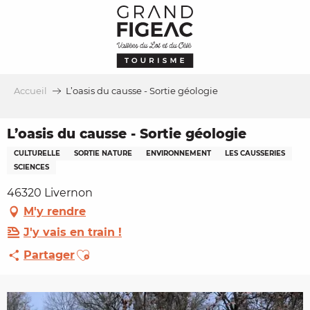
Aller
au
contenu
principal
Accueil
L’oasis du causse - Sortie géologie
L’oasis du causse - Sortie géologie
CULTURELLE
SORTIE NATURE
ENVIRONNEMENT
LES CAUSSERIES
SCIENCES
46320 Livernon
M'y rendre
J'y vais en train !
Ajouter aux favoris
Partager