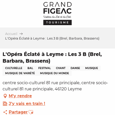
Aller
au
contenu
principal
Accueil
L'Opéra Éclaté à Leyme : Les 3 B (Brel, Barbara, Brassens)
L'Opéra Éclaté à Leyme : Les 3 B (Brel,
Barbara, Brassens)
CULTURELLE
BAL
FESTIVAL
CHANT
DANSE
MUSIQUE
MUSIQUE DE VARIÉTÉ
MUSIQUE DU MONDE
centre socio-culturel 81 rue principale, centre socio-
culturel 81 rue principale, 46120 Leyme
M'y rendre
J'y vais en train !
Ajouter aux favoris
Partager