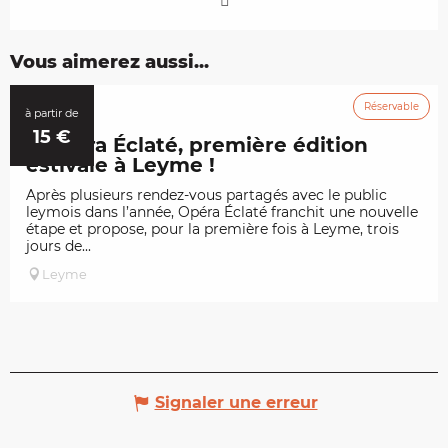
Vous aimerez aussi...
Réservable
4
Août
à partir de
15
€
L'Opéra Éclaté, première édition
estivale à Leyme !
Après plusieurs rendez-vous partagés avec le public
leymois dans l’année, Opéra Éclaté franchit une nouvelle
étape et propose, pour la première fois à Leyme, trois
jours de...
Leyme
Signaler une erreur