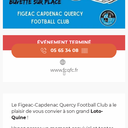
Ouverture et coordonnées
ÉVÉNEMENT TERMINÉ
05 65 34 08
▒▒
www.fcqfc.fr
Description
Le Figeac-Capdenac Quercy Football Club a le 
plaisir de vous convier à son grand 
Loto-
Quine
 !