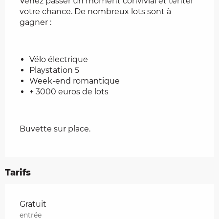
Venez passer un moment convivial et tenter 
votre chance. De nombreux lots sont à 
gagner :
Vélo électrique
Playstation 5
Week-end romantique
+ 3000 euros de lots
Buvette sur place.
Tarifs
Tarifs 2026
Gratuit
entrée