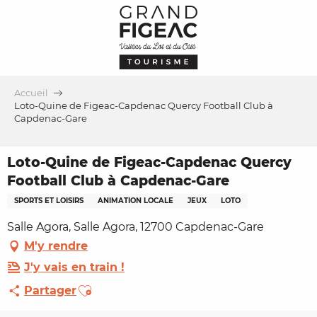
Aller
au
contenu
principal
Accueil
Loto-Quine de Figeac-Capdenac Quercy Football Club à
Capdenac-Gare
Loto-Quine de Figeac-Capdenac Quercy
Football Club à Capdenac-Gare
SPORTS ET LOISIRS
ANIMATION LOCALE
JEUX
LOTO
Salle Agora, Salle Agora, 12700 Capdenac-Gare
M'y rendre
J'y vais en train !
Ajouter aux favoris
Partager