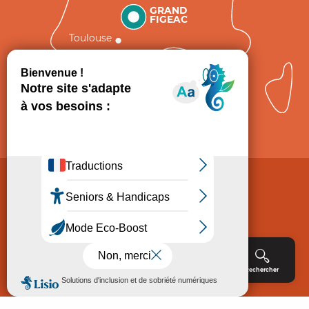
GRAND
FIGEAC
Toulouse
Comment venir ?
Mentions légales
Politique de Protection des données
Consentement
CGV
Accessibilité : non conforme
Menu
Agenda
Rechercher
Billetterie
Réservation