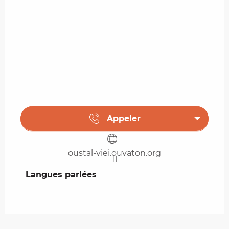
Appeler
oustal-viei.ouvaton.org
Langues parlées
Langues parlées