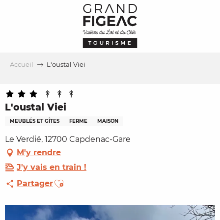
Aller
au
contenu
principal
Accueil
L'oustal Viei
L'oustal Viei
MEUBLÉS ET GÎTES
FERME
MAISON
Le Verdié, 12700 Capdenac-Gare
M'y rendre
J'y vais en train !
Ajouter aux favoris
Partager