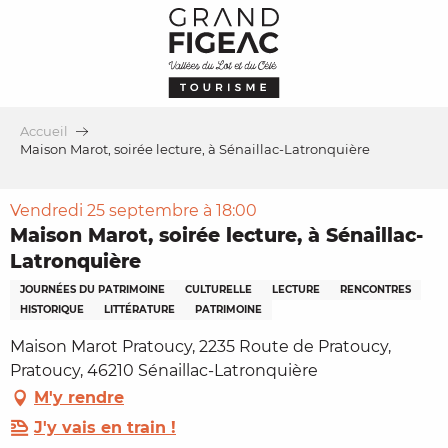
Aller
au
contenu
principal
Accueil
Maison Marot, soirée lecture, à Sénaillac-Latronquière
Vendredi 25 septembre à 18:00
Maison Marot, soirée lecture, à Sénaillac-
Latronquière
JOURNÉES DU PATRIMOINE
CULTURELLE
LECTURE
RENCONTRES
HISTORIQUE
LITTÉRATURE
PATRIMOINE
Maison Marot Pratoucy, 2235 Route de Pratoucy,
Pratoucy, 46210 Sénaillac-Latronquière
M'y rendre
J'y vais en train !