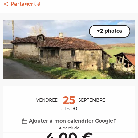
Ajouter aux favoris
Partager
+2 photos
Ouverture et coordonnées
25
VENDREDI
SEPTEMBRE
à 18:00
Ajouter à mon calendrier Google
À partir de
4,00 €