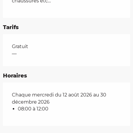
chaussures etc…
Tarifs
Tarifs 2026
Gratuit
—
Horaires
Chaque mercredi du 12 août 2026 au 30
décembre 2026
08:00 à 12:00