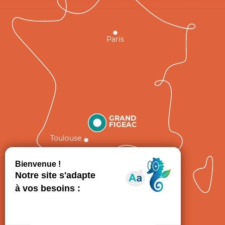
Paris
GRAND
FIGEAC
Toulouse
Comment venir ?