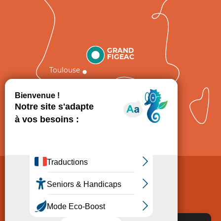
GRAND
FIGEAC
Toulouse
Comment venir ?
Mentions légales
Politique de Protection des données
Consentement
CGV
Accessibilité : non conforme