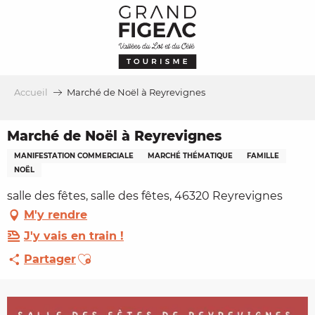
Aller
au
contenu
principal
Accueil
Marché de Noël à Reyrevignes
Marché de Noël à Reyrevignes
MANIFESTATION COMMERCIALE
MARCHÉ THÉMATIQUE
FAMILLE
NOËL
salle des fêtes, salle des fêtes, 46320 Reyrevignes
M'y rendre
J'y vais en train !
Ajouter aux favoris
Partager