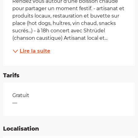
Rendez vous autour d'une boisson chaude 
pour partager un moment festif. - artisanat et 
produits locaux, restauration et buvette sur 
place (hot dogs, huîtres, vin chaud, snacks 
sucrés...) - à 18h concert avec Shtrüdel 
(chanson caustique) Artisanat local et...
Lire la suite
Tarifs
Tarifs 2026
Gratuit
—
Localisation