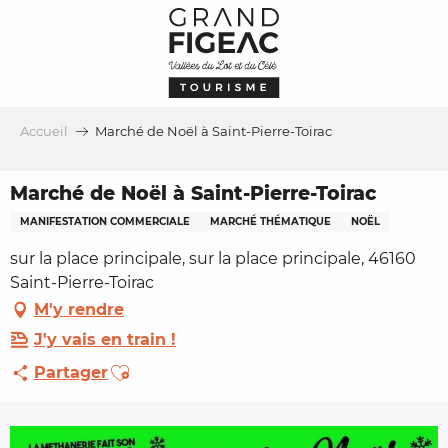
Aller
au
contenu
principal
Accueil
Marché de Noël à Saint-Pierre-Toirac
Marché de Noël à Saint-Pierre-Toirac
MANIFESTATION COMMERCIALE
MARCHÉ THÉMATIQUE
NOËL
sur la place principale, sur la place principale, 46160
Saint-Pierre-Toirac
M'y rendre
J'y vais en train !
Ajouter aux favoris
Partager