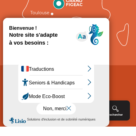
GRAND
FIGEAC
Toulouse
Comment venir ?
Mentions légales
Politique de Protection des données
Consentement
CGV
Accessibilité : non conforme
Menu
Agenda
Rechercher
Billetterie
Réservation