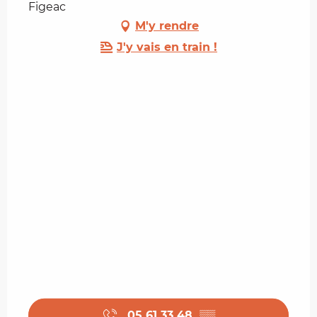
Figeac
M'y rendre
J'y vais en train !
05 61 33 48
▒▒