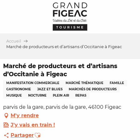
Aller
au
contenu
principal
Accueil
Marché de producteurs et d’artisans d’Occitanie à Figeac
Marché de producteurs et d’artisans
d’Occitanie à Figeac
MANIFESTATION COMMERCIALE
MARCHÉ THÉMATIQUE
FAMILLE
GASTRONOMIE
JAZZ ET BLUES
MARCHÉS DE PRODUCTEURS
MUSIQUE
NOCTURNE
PLEIN AIR
REPAS
parvis de la gare, parvis de la gare, 46100 Figeac
M'y rendre
J'y vais en train !
Ajouter aux favoris
Partager