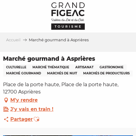
Aller
au
contenu
principal
Accueil
Marché gourmand à Asprières
Marché gourmand à Asprières
CULTURELLE
MARCHÉ THÉMATIQUE
ARTISANAT
GASTRONOMIE
MARCHÉ GOURMAND
MARCHÉS DE NUIT
MARCHÉS DE PRODUCTEURS
Place de la porte haute, Place de la porte haute,
12700 Asprières
M'y rendre
J'y vais en train !
Ajouter aux favoris
Partager