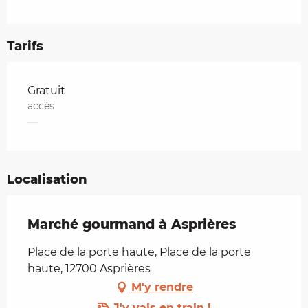
Tarifs
Tarifs 2026
Gratuit
accès
—
Localisation
Marché gourmand à Asprières
Place de la porte haute, Place de la porte
haute, 12700 Asprières
M'y rendre
J'y vais en train !