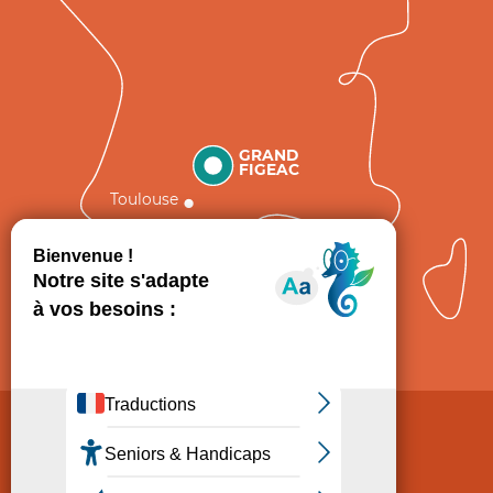
GRAND
FIGEAC
Toulouse
Comment venir ?
Mentions légales
Politique de Protection des données
Consentement
CGV