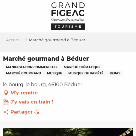
Aller
au
contenu
principal
Accueil
Marché gourmand à Béduer
Marché gourmand à Béduer
MANIFESTATION COMMERCIALE
MARCHÉ THÉMATIQUE
MARCHÉ GOURMAND
MUSIQUE
MUSIQUE DE VARIÉTÉ
REPAS
le bourg, le bourg, 46100 Béduer
M'y rendre
J'y vais en train !
Ajouter aux favoris
Partager