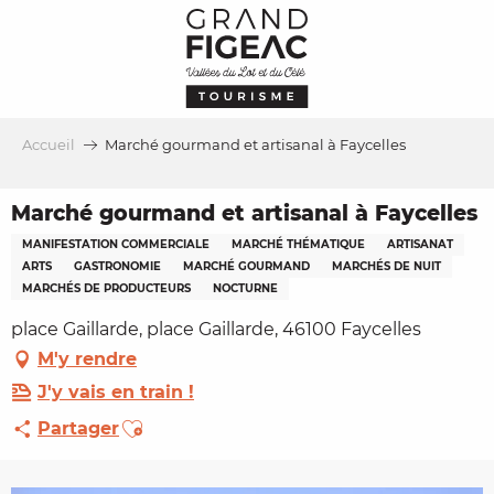
Aller
au
contenu
principal
Accueil
Marché gourmand et artisanal à Faycelles
Marché gourmand et artisanal à Faycelles
MANIFESTATION COMMERCIALE
MARCHÉ THÉMATIQUE
ARTISANAT
ARTS
GASTRONOMIE
MARCHÉ GOURMAND
MARCHÉS DE NUIT
MARCHÉS DE PRODUCTEURS
NOCTURNE
place Gaillarde, place Gaillarde, 46100 Faycelles
M'y rendre
J'y vais en train !
Ajouter aux favoris
Partager