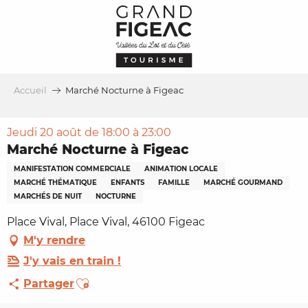
Aller
au
contenu
principal
Accueil
Marché Nocturne à Figeac
Jeudi 20 août de 18:00 à 23:00
Marché Nocturne à Figeac
MANIFESTATION COMMERCIALE
ANIMATION LOCALE
MARCHÉ THÉMATIQUE
ENFANTS
FAMILLE
MARCHÉ GOURMAND
MARCHÉS DE NUIT
NOCTURNE
Place Vival, Place Vival, 46100 Figeac
M'y rendre
J'y vais en train !
Ajouter aux favoris
Partager