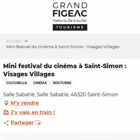
Aller
au
contenu
principal
Accueil
Mini festival du cinéma à Saint-Simon : Visages Villages
Mini festival du cinéma à Saint-Simon :
Visages Villages
CULTURELLE
CINÉMA
NOCTURNE
Salle Sabatié, Salle Sabatié, 46320 Saint-Simon
M'y rendre
J'y vais en train !
Ajouter aux favoris
Partager