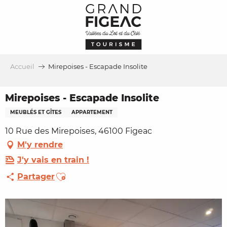
Aller
au
contenu
principal
Accueil
Mirepoises - Escapade Insolite
Mirepoises - Escapade Insolite
MEUBLÉS ET GÎTES
APPARTEMENT
10 Rue des Mirepoises, 46100 Figeac
M'y rendre
J'y vais en train !
Ajouter aux favoris
Partager