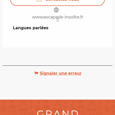
www.escapade-insolite.fr
Langues parlées
Langues parlées
Signaler une erreur