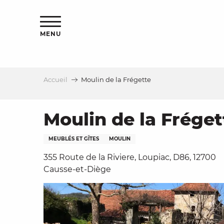
Aller
s
au
contenu
MENU
principal
Accueil
Moulin de la Frégette
le
Moulin de la Fréget
MEUBLÉS ET GÎTES
MOULIN
355 Route de la Riviere, Loupiac, D86, 12700
Causse-et-Diège