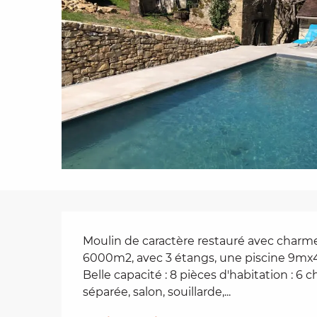
es
t
Description
Moulin de caractère restauré avec charme, 
6000m2, avec 3 étangs, une piscine 9mx4
Belle capacité : 8 pièces d'habitation : 6 c
séparée, salon, souillarde,...