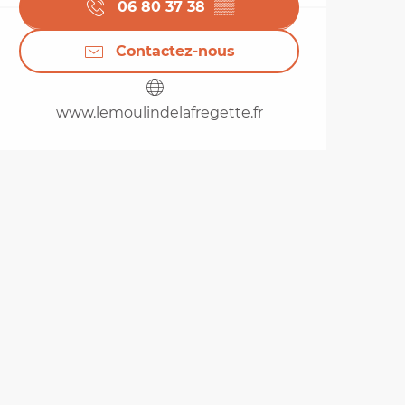
06 80 37 38
▒▒
Contactez-nous
www.lemoulindelafregette.fr