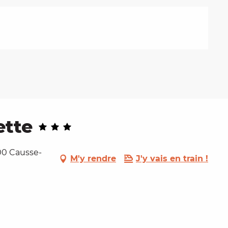
ette
700 Causse-
M'y rendre
J'y vais en train !