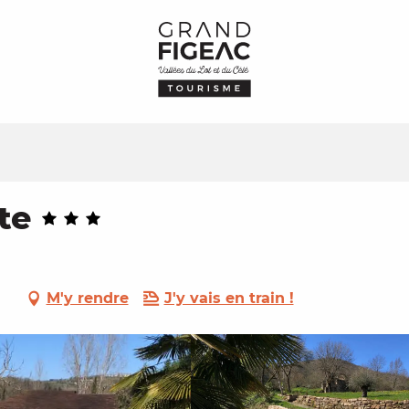
te
M'y rendre
J'y vais en train !