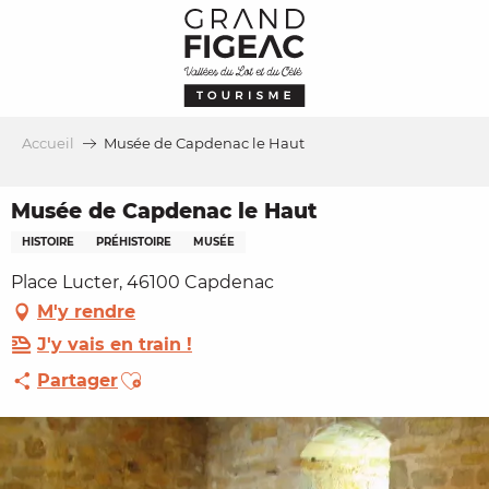
Aller
au
contenu
principal
Accueil
Musée de Capdenac le Haut
Musée de Capdenac le Haut
HISTOIRE
PRÉHISTOIRE
MUSÉE
Place Lucter, 46100 Capdenac
M'y rendre
J'y vais en train !
Ajouter aux favoris
Partager