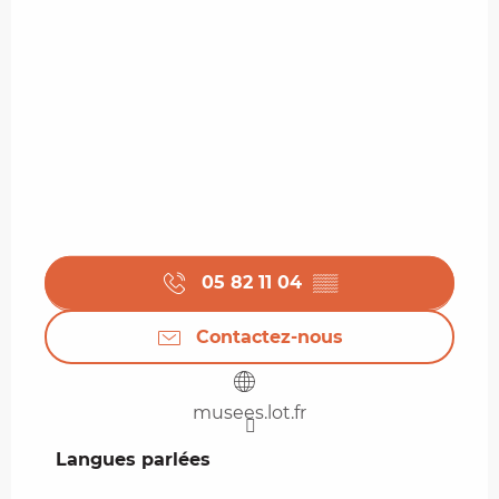
05 82 11 04
▒▒
Contactez-nous
musees.lot.fr
Langues parlées
Langues parlées