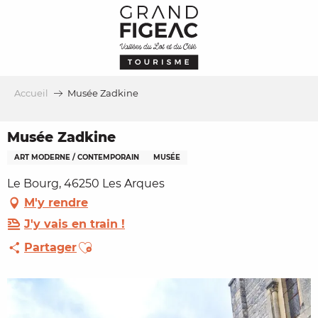
Aller
au
contenu
principal
Accueil
Musée Zadkine
Musée Zadkine
ART MODERNE / CONTEMPORAIN
MUSÉE
Le Bourg, 46250 Les Arques
M'y rendre
J'y vais en train !
Ajouter aux favoris
Partager