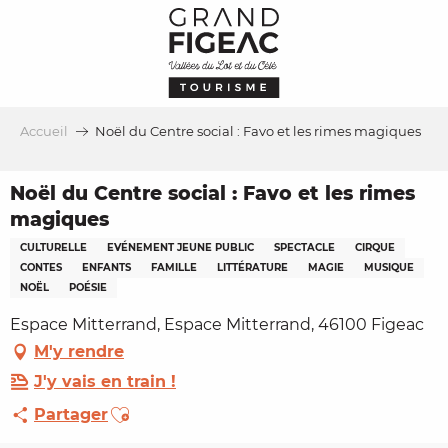
Aller
au
contenu
principal
Accueil
Noël du Centre social : Favo et les rimes magiques
Noël du Centre social : Favo et les rimes
magiques
CULTURELLE
EVÉNEMENT JEUNE PUBLIC
SPECTACLE
CIRQUE
CONTES
ENFANTS
FAMILLE
LITTÉRATURE
MAGIE
MUSIQUE
NOËL
POÉSIE
Espace Mitterrand, Espace Mitterrand, 46100 Figeac
M'y rendre
J'y vais en train !
Ajouter aux favoris
Partager