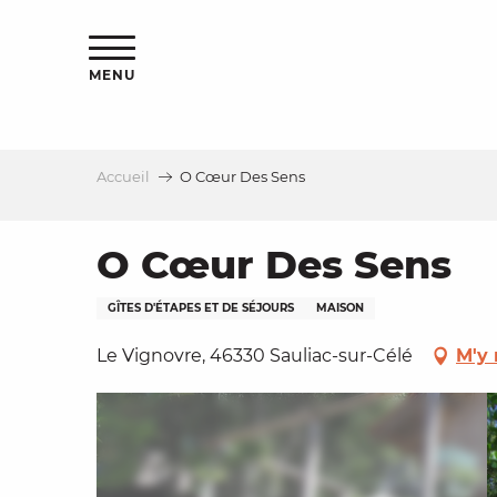
Aller
s
au
contenu
MENU
principal
Accueil
O Cœur Des Sens
le
O Cœur Des Sens
GÎTES D'ÉTAPES ET DE SÉJOURS
MAISON
Le Vignovre, 46330 Sauliac-sur-Célé
M'y 