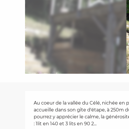
es
t
Description
Au coeur de la vallée du Célé, nichée en pl
accueille dans son gîte d'étape, à 250m d
pourrez y apprécier le calme, la générosité
: 1lit en 140 et 3 lits en 90 2...