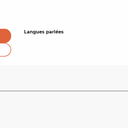
Langues parlées
Langues parlées