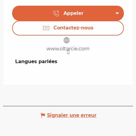
Appeler
Contactez-nous
www.oltarcie.com
Langues parlées
Langues parlées
Signaler une erreur