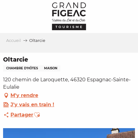
Aller
au
contenu
principal
Accueil
Oltarcie
Oltarcie
CHAMBRE D'HÔTES
MAISON
120 chemin de Laroquette, 46320 Espagnac-Sainte-
Eulalie
M'y rendre
J'y vais en train !
Ajouter aux favoris
Partager