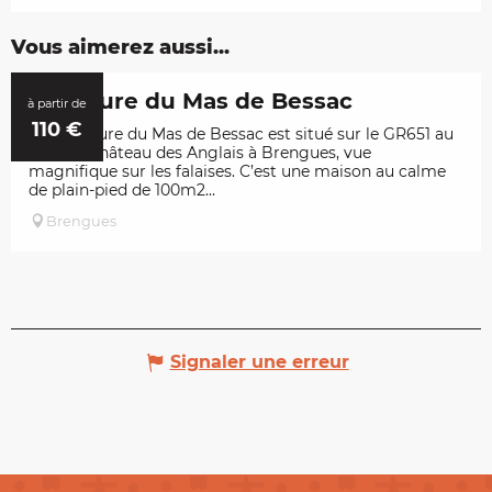
Vous aimerez aussi...
Demeure du Mas de Bessac
à partir de
110
€
La Demeure du Mas de Bessac est situé sur le GR651 au
pied du château des Anglais à Brengues, vue
magnifique sur les falaises. C’est une maison au calme
de plain-pied de 100m2...
Brengues
Signaler une erreur