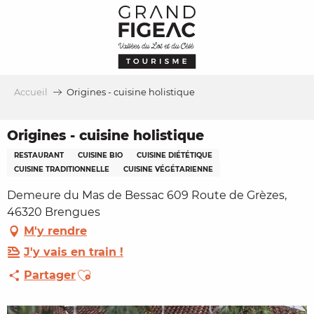
Aller
au
contenu
principal
Accueil
Origines - cuisine holistique
Origines - cuisine holistique
RESTAURANT
CUISINE BIO
CUISINE DIÉTÉTIQUE
CUISINE TRADITIONNELLE
CUISINE VÉGÉTARIENNE
Demeure du Mas de Bessac 609 Route de Grèzes,
46320 Brengues
M'y rendre
J'y vais en train !
Ajouter aux favoris
Partager