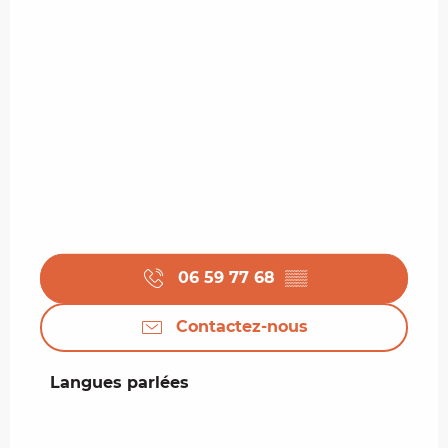
06 59 77 68
▒▒
Contactez-nous
Langues parlées
Langues parlées