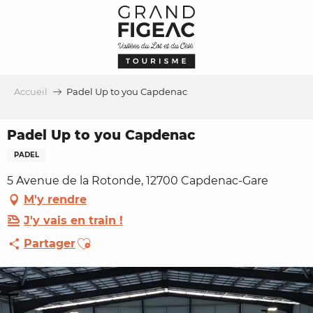
Aller
au
contenu
principal
Accueil
Padel Up to you Capdenac
Padel Up to you Capdenac
PADEL
5 Avenue de la Rotonde, 12700 Capdenac-Gare
M'y rendre
J'y vais en train !
Ajouter aux favoris
Partager