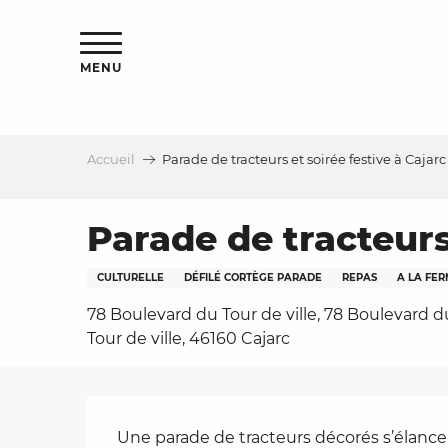
Aller
s
au
contenu
MENU
principal
Accueil
Parade de tracteurs et soirée festive à Cajarc
le
Parade de tracteurs
CULTURELLE
DÉFILÉ CORTÈGE PARADE
REPAS
A LA FE
78 Boulevard du Tour de ville, 78 Boulevard d
Tour de ville, 46160 Cajarc
Description
Une parade de tracteurs décorés s’élance da