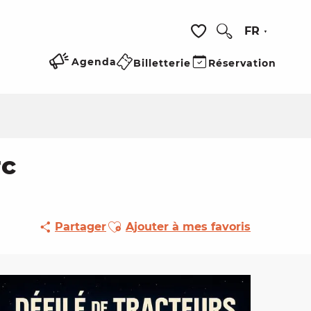
FR
Recherche
Voir les favoris
Agenda
Billetterie
Réservation
rc
Ajouter aux favoris
Partager
Ajouter à mes favoris