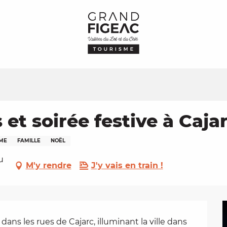
 et soirée festive à Caja
RME
FAMILLE
NOËL
u
M'y rendre
J'y vais en train !
ns les rues de Cajarc, illuminant la ville dans 