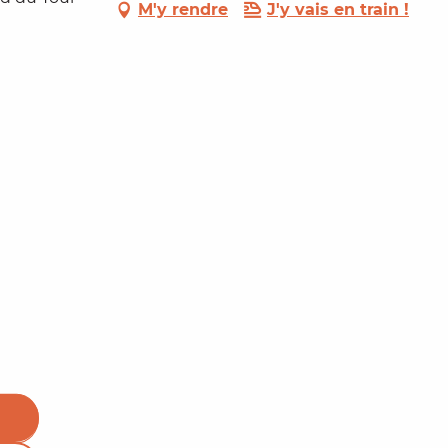
M'y rendre
J'y vais en train !