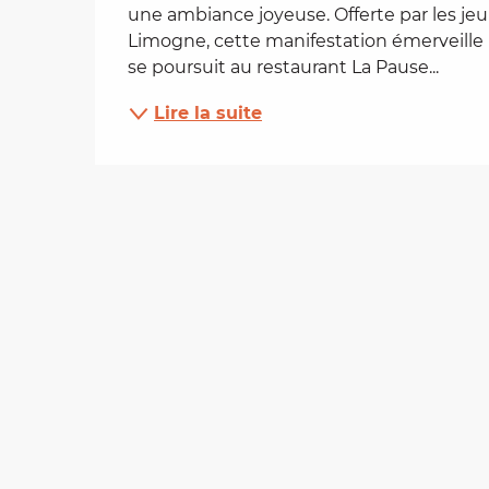
une ambiance joyeuse. Offerte par les jeu
es
Limogne, cette manifestation émerveille pet
se poursuit au restaurant La Pause...
t
Lire la suite