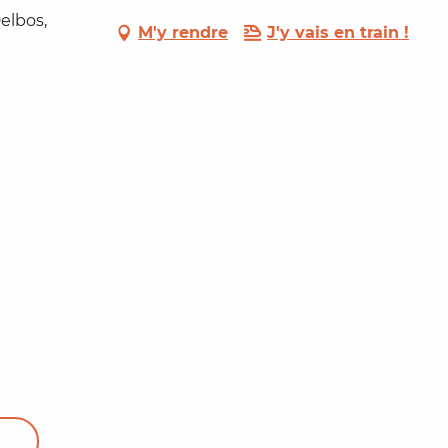
elbos,
M'y rendre
J'y vais en train !