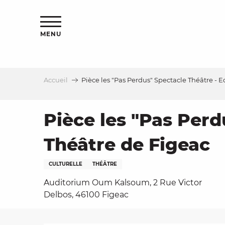
Aller
s
au
contenu
MENU
principal
Accueil
Pièce les "Pas Perdus" Spectacle Théâtre - 
le
Pièce les "Pas Perd
Théâtre de Figeac
CULTURELLE
THÉÂTRE
Auditorium Oum Kalsoum, 2 Rue Victor
Delbos, 46100 Figeac