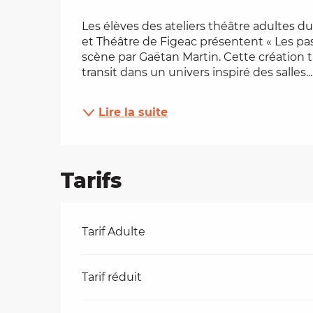
Description
es
Les élèves des ateliers théâtre adultes 
et Théâtre de Figeac présentent « Les pa
scène par Gaëtan Martin. Cette création 
t
transit dans un univers inspiré des salles...
Lire la suite
Tarifs
Tarifs 2026
Tarif Adulte
Tarif réduit