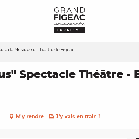
Ecole de Musique et Théâtre de Figeac
us" Spectacle Théâtre - 
M'y rendre
J'y vais en train !