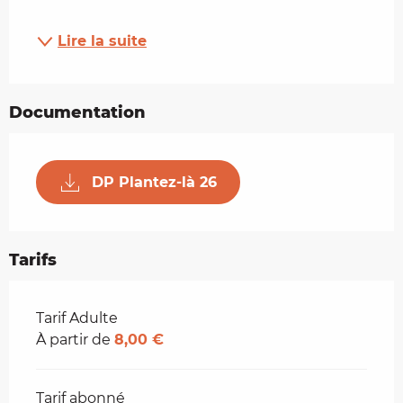
Lire la suite
Documentation
DP Plantez-là 26
Tarifs
Tarifs 2026
Tarif Adulte
À partir de
8,00 €
Tarif abonné