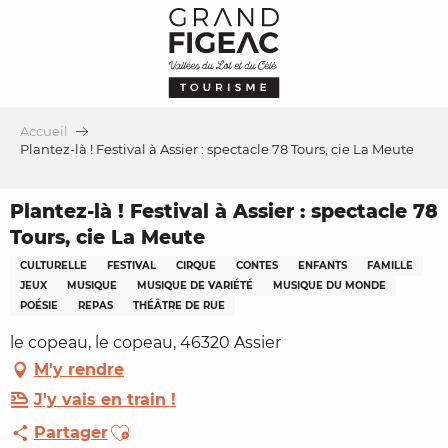
Aller
au
contenu
principal
Accueil
Plantez-là ! Festival à Assier : spectacle 78 Tours, cie La Meute
Plantez-là ! Festival à Assier : spectacle 78
Tours, cie La Meute
CULTURELLE
FESTIVAL
CIRQUE
CONTES
ENFANTS
FAMILLE
JEUX
MUSIQUE
MUSIQUE DE VARIÉTÉ
MUSIQUE DU MONDE
POÉSIE
REPAS
THÉÂTRE DE RUE
le copeau, le copeau, 46320 Assier
M'y rendre
J'y vais en train !
Ajouter aux favoris
Partager