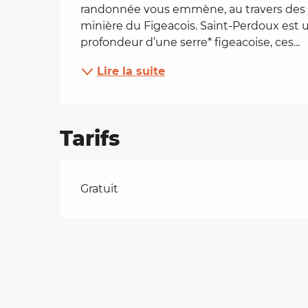
randonnée vous emmène, au travers des boi
es
minière du Figeacois. Saint-Perdoux est un 
profondeur d’une serre* figeacoise, ces...
t
Lire la suite
Tarifs
Tarifs 2026
Gratuit