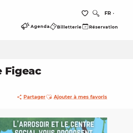
FR
Recherche
Voir les favoris
Agenda
Billetterie
Réservation
e Figeac
Ajouter aux favoris
Partager
Ajouter à mes favoris