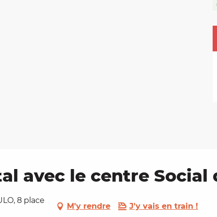
 avec le centre Social 
ULO, 8 place
M'y rendre
J'y vais en train !