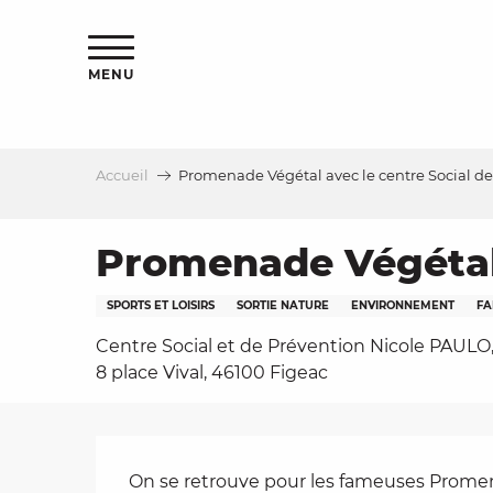
Aller
s
au
contenu
MENU
principal
Accueil
Promenade Végétal avec le centre Social de
le
Promenade Végétal 
SPORTS ET LOISIRS
SORTIE NATURE
ENVIRONNEMENT
FA
Centre Social et de Prévention Nicole PAULO
8 place Vival, 46100 Figeac
Description
On se retrouve pour les fameuses Prome