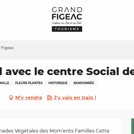
 Figeac
avec le centre Social d
MILLE
FLEURS PLANTES
HISTORIQUE
RANDONNÉE
,
M'y rendre
J'y vais en train !
nades Végétales des Mom’ents Familles Cette 