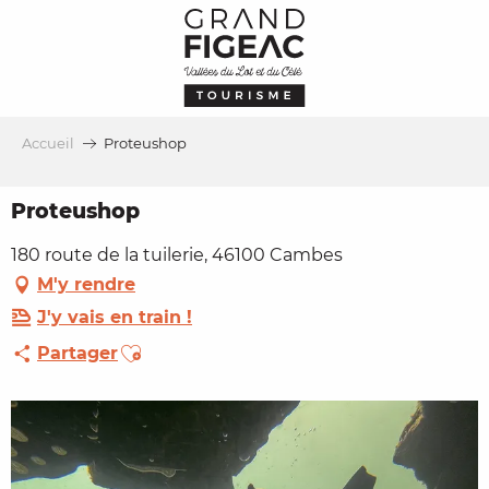
Aller
au
contenu
principal
Accueil
Proteushop
Proteushop
180 route de la tuilerie, 46100 Cambes
M'y rendre
J'y vais en train !
Ajouter aux favoris
Partager