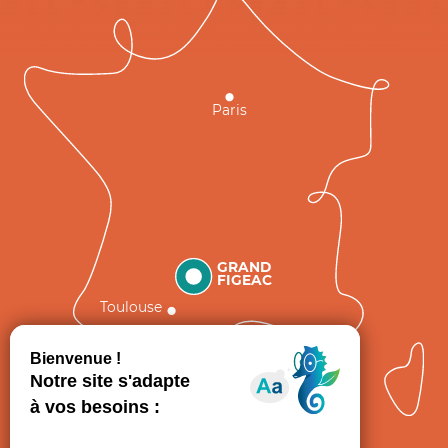
Paris
GRAND
FIGEAC
Toulouse
Comment venir ?