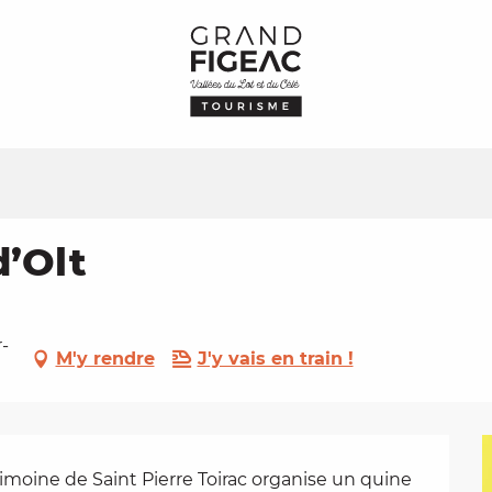
d’Olt
r-
M'y rendre
J'y vais en train !
imoine de Saint Pierre Toirac organise un quine 