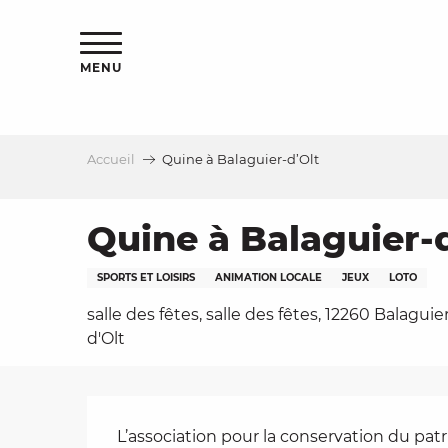
Aller
s
au
contenu
MENU
principal
Accueil
Quine à Balaguier-d’Olt
le
Quine à Balaguier-
SPORTS ET LOISIRS
ANIMATION LOCALE
JEUX
LOTO
salle des fêtes, salle des fêtes, 12260 Balaguie
d'Olt
Description
L’association pour la conservation du patr