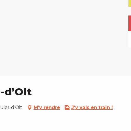
-d’Olt
guier-d'Olt
M'y rendre
J'y vais en train !