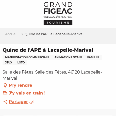
Aller
au
contenu
principal
Accueil
Quine de l'APE à Lacapelle-Marival
Quine de l'APE à Lacapelle-Marival
MANIFESTATION COMMERCIALE
ANIMATION LOCALE
FAMILLE
JEUX
LOTO
Salle des Fêtes, Salle des Fêtes, 46120 Lacapelle-
Marival
M'y rendre
J'y vais en train !
Ajouter aux favoris
Partager