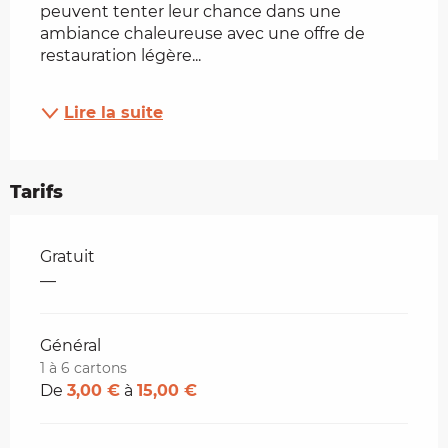
peuvent tenter leur chance dans une 
ambiance chaleureuse avec une offre de 
restauration légère...
Lire la suite
Tarifs
Tarifs 2026
Gratuit
—
Général
1 à 6 cartons
De
3,00 €
à
15,00 €