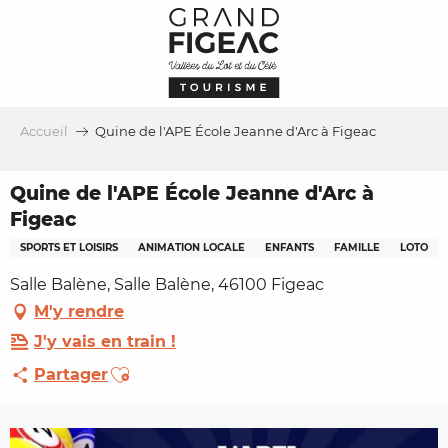
Aller
au
contenu
principal
Accueil
Quine de l'APE École Jeanne d'Arc à Figeac
Quine de l'APE École Jeanne d'Arc à
Figeac
SPORTS ET LOISIRS
ANIMATION LOCALE
ENFANTS
FAMILLE
LOTO
Salle Balène, Salle Balène, 46100 Figeac
M'y rendre
J'y vais en train !
Ajouter aux favoris
Partager